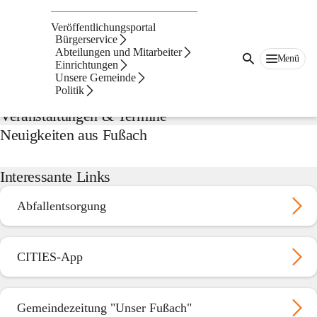
Fußach
Veröffentlichungsportal
Suche
Bürgerservice
nach
Abteilungen und Mitarbeiter
Menü
Inhalten
Einrichtungen
Offizielles von der Gemeinde
und
Unsere Gemeinde
mehr...
Politik
Veranstaltungen & Termine
Neuigkeiten aus Fußach
Interessante Links
Abfallentsorgung
CITIES-App
Gemeindezeitung "Unser Fußach"