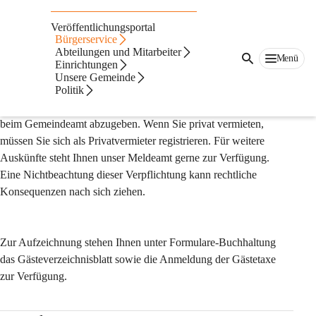
Privatvermietung
Veröffentlichungsportal
Privatvermietung ist auch in Fußach ein Thema. Über eine 
Bürgerservice
Abteilungen und Mitarbeiter
Buchungsplattform (wie z.B. AirBNB) kann eine 
Menü
Einrichtungen
Privatunterkunft vermietet werden. Der Gastgeber bzw. 
Unsere Gemeinde
Unterkunftgeber ist in diesem Fall verpflichtet die Gästetaxe von 
Politik
seinen Gästen einzuheben und monatlich eine Meldung darüber 
beim Gemeindeamt abzugeben. Wenn Sie privat vermieten, 
müssen Sie sich als Privatvermieter registrieren. Für weitere 
Auskünfte steht Ihnen unser Meldeamt gerne zur Verfügung. 
Eine Nichtbeachtung dieser Verpflichtung kann rechtliche 
Konsequenzen nach sich ziehen.
Zur Aufzeichnung stehen Ihnen unter Formulare-Buchhaltung 
das Gästeverzeichnisblatt sowie die Anmeldung der Gästetaxe 
zur Verfügung.