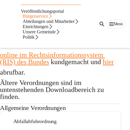
Auf dieser Seite
Veröffentlichungsportal
Verordnungssammlung
Bürgerservice
Abteilungen und Mitarbeiter
Menü
Einrichtungen
Ab dem 01.07.2023
 sind neue 
Unsere Gemeinde
Verordnungen bzw. Änderungen der 
Politik
Gemeinde 
Fußach
online im Rechtsinformationssystem 
(RIS) des Bundes
 kundgemacht und 
hier
abrufbar. 
Ältere Verordnungen
 sind im 
untenstehenden Downloadbereich zu 
finden.
Allgemeine Verordnungen
Abfallabfuhrordnung