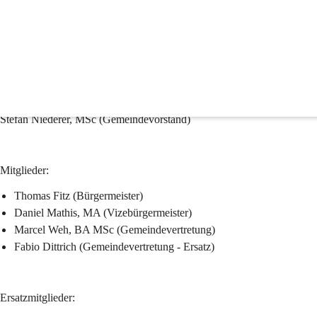
Ausschüsse
Ausschuss Dorfentwicklung, Raumplanung, Wirtsch
Obmann:
Stefan Niederer, MSc (Gemeindevorstand)
Mitglieder:
Thomas Fitz (Bürgermeister)
Daniel Mathis, MA (Vizebürgermeister)
Marcel Weh, BA MSc (Gemeindevertretung)
Fabio Dittrich (Gemeindevertretung - Ersatz)
Ersatzmitglieder: