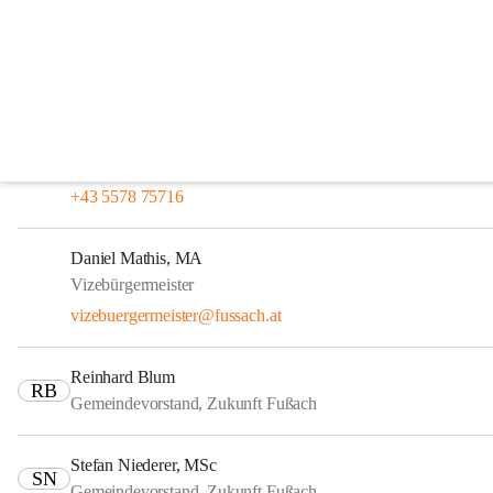
Gemeindevorstand
Gemeindevorstand
Thomas Fitz
Bürgermeister
thomas.fitz@fussach.at
+43 5578 75716
Daniel Mathis, MA
Vizebürgermeister
vizebuergermeister@fussach.at
Reinhard Blum
RB
Gemeindevorstand, Zukunft Fußach
Stefan Niederer, MSc
SN
Gemeindevorstand, Zukunft Fußach