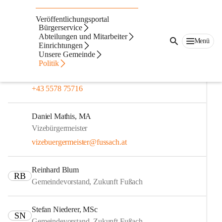
Gemeindevorstand
Veröffentlichungsportal
Gemeindevorstand
Bürgerservice
Abteilungen und Mitarbeiter
Menü
Einrichtungen
Thomas Fitz
Unsere Gemeinde
Bürgermeister
Politik
thomas.fitz@fussach.at
+43 5578 75716
Daniel Mathis, MA
Vizebürgermeister
vizebuergermeister@fussach.at
Reinhard Blum
RB
Gemeindevorstand, Zukunft Fußach
Stefan Niederer, MSc
SN
Gemeindevorstand, Zukunft Fußach