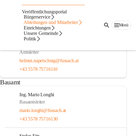
Auf dieser Seite
Veröffentlichungsportal
Gemeindeamt
Bürgerservice
Abteilungen und Mitarbeiter
Menü
Einrichtungen
Amtsleitung
Unsere Gemeinde
Politik
Helmut Napetschnig, MSc
Amtsleiter
helmut.napetschnig@fussach.at
+43 5578 75716110
Bauamt
Ing. Mario Longhi
Bauamtsleiter
mario.longhi@fussach.at
+43 5578 75716130
Stefan Fitz