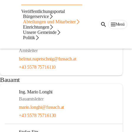
Auf dieser Seite
Veröffentlichungsportal
Gemeindeamt
Bürgerservice
Abteilungen und Mitarbeiter
Menü
Einrichtungen
Amtsleitung
Unsere Gemeinde
Politik
Helmut Napetschnig, MSc
Amtsleiter
helmut.napetschnig@fussach.at
+43 5578 75716110
Bauamt
Ing. Mario Longhi
Bauamtsleiter
mario.longhi@fussach.at
+43 5578 75716130
Stefan Fitz