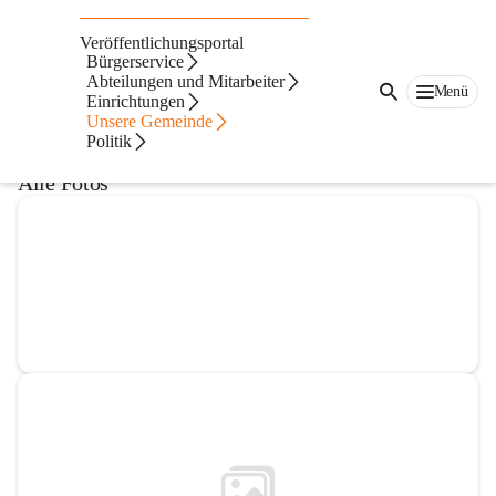
Bücherei & Spielothek Fußach
Veröffentlichungsportal
Bürgerservice
@buecherei-and-spielothek-fussach
Abteilungen und Mitarbeiter
Bibliothek
Menü
Einrichtungen
Unsere Gemeinde
In CITIES öffnen
Politik
Alle Fotos