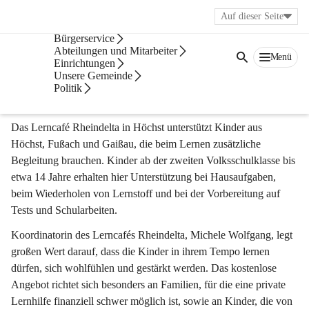
Auf dieser Seite
Veröffentlichungsportal
Bürgerservice
Soziales & Gesundheit
Abteilungen und Mitarbeiter
Menü
Einrichtungen
Unsere Gemeinde
Lerncafé Rheindelta
Politik
Lernchancen für alle Kinder
Das Lerncafé Rheindelta in Höchst unterstützt Kinder aus 
Höchst, Fußach und Gaißau, die beim Lernen zusätzliche 
Begleitung brauchen. Kinder ab der zweiten Volksschulklasse bis 
etwa 14 Jahre erhalten hier Unterstützung bei Hausaufgaben, 
beim Wiederholen von Lernstoff und bei der Vorbereitung auf 
Tests und Schularbeiten.
Koordinatorin des Lerncafés Rheindelta, Michele Wolfgang, legt 
großen Wert darauf, dass die Kinder in ihrem Tempo lernen 
dürfen, sich wohlfühlen und gestärkt werden. Das kostenlose 
Angebot richtet sich besonders an Familien, für die eine private 
Lernhilfe finanziell schwer möglich ist, sowie an Kinder, die von 