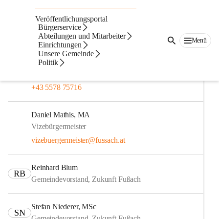
Gemeindevorstand
Veröffentlichungsportal
Gemeindevorstand
Bürgerservice
Abteilungen und Mitarbeiter
Menü
Einrichtungen
Thomas Fitz
Unsere Gemeinde
Bürgermeister
Politik
thomas.fitz@fussach.at
+43 5578 75716
Daniel Mathis, MA
Vizebürgermeister
vizebuergermeister@fussach.at
Reinhard Blum
RB
Gemeindevorstand, Zukunft Fußach
Stefan Niederer, MSc
SN
Gemeindevorstand, Zukunft Fußach