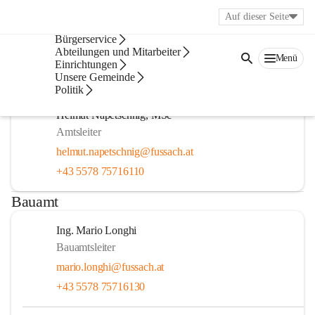
Auf dieser Seite
Veröffentlichungsportal
Bürgerservice
Gemeindeamt
Abteilungen und Mitarbeiter
Menü
Einrichtungen
Unsere Gemeinde
Amtsleitung
Politik
Helmut Napetschnig, MSc
Amtsleiter
helmut.napetschnig@fussach.at
+43 5578 75716110
Bauamt
Ing. Mario Longhi
Bauamtsleiter
mario.longhi@fussach.at
+43 5578 75716130