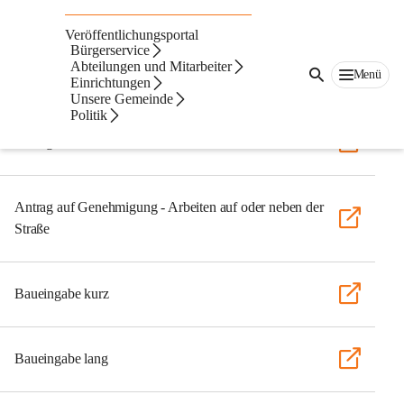
Auf dieser Seite
Veröffentlichungsportal
Formulare
Bürgerservice
Abteilungen und Mitarbeiter
Menü
Einrichtungen
ONLINE ANTRÄGE
Unsere Gemeinde
Politik
Antrag auf Heizkostenzuschuss
Antrag auf Genehmigung - Arbeiten auf oder neben der
Straße
Baueingabe kurz
Baueingabe lang