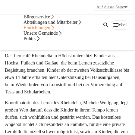
Auf dieser Seite
Veröffentlichungsportal
Bürgerservice
Soziales & Gesundheit
Abteilungen und Mitarbeiter
Menü
Einrichtungen
Unsere Gemeinde
Lerncafé Rheindelta
Politik
Lernchancen für alle Kinder
Das Lerncafé Rheindelta in Höchst unterstützt Kinder aus 
Höchst, Fußach und Gaißau, die beim Lernen zusätzliche 
Begleitung brauchen. Kinder ab der zweiten Volksschulklasse bis 
etwa 14 Jahre erhalten hier Unterstützung bei Hausaufgaben, 
beim Wiederholen von Lernstoff und bei der Vorbereitung auf 
Tests und Schularbeiten.
Koordinatorin des Lerncafés Rheindelta, Michele Wolfgang, legt 
großen Wert darauf, dass die Kinder in ihrem Tempo lernen 
dürfen, sich wohlfühlen und gestärkt werden. Das kostenlose 
Angebot richtet sich besonders an Familien, für die eine private 
Lernhilfe finanziell schwer möglich ist, sowie an Kinder, die von 