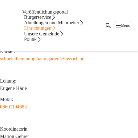
Schülerbetreuung
Veröffentlichungsportal
Kontakt
Bürgerservice
Abteilungen und Mitarbeiter
Adresse:
Menü
Einrichtungen
Baumgarten 5
Unsere Gemeinde
Politik
6972 Fussach
E-Mail:
schuelerbetreuung.baumgarten@fussach.at
Leitung:
Eugene Härle
Mobil:
06601104683
Koordinatorin:
Marion Gehrer