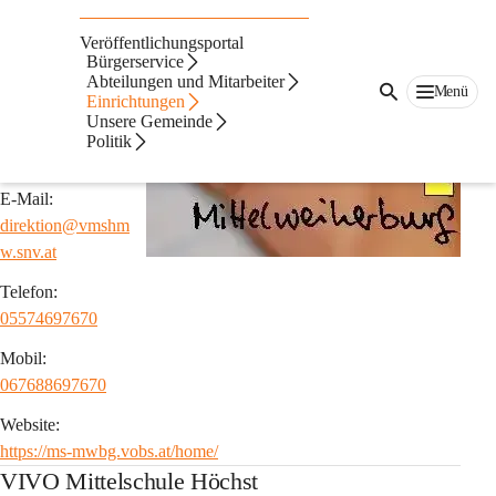
Mittelschulen
Veröffentlichungsportal
Mittelschule Hard Mittelweiherburg
Bürgerservice
Abteilungen und Mitarbeiter
Menü
Einrichtungen
Adresse:
Unsere Gemeinde
Flurstraße 12
Politik
6971 Hard
E-Mail:
direktion@vmshm
w.snv.at
Telefon:
05574697670
Mobil:
067688697670
Website:
https://ms-mwbg.vobs.at/home/
VIVO Mittelschule Höchst