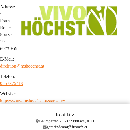
Adresse
:
Franz 
Reiter 
Straße 
19
6973 Höchst
E-Mail:
direktion@mshoechst.at
Telefon:
0557875419
Website:
https://www.mshoechst.at/startseite/
Kontakt
Baumgarten 2, 6972 Fußach, AUT
gemeindeamt@fussach.at