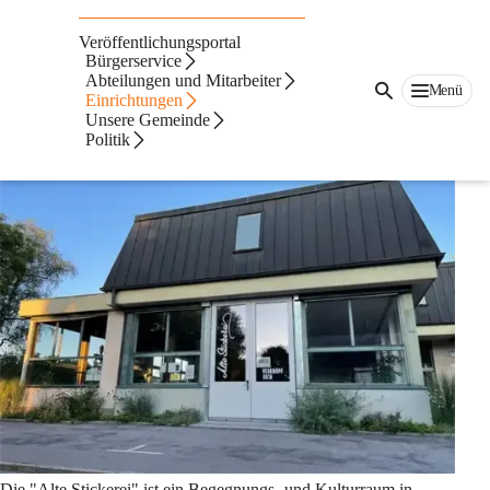
Auf dieser Seite
Veröffentlichungsportal
Freizeit
Bürgerservice
Abteilungen und Mitarbeiter
Menü
Einrichtungen
"Alte Stickerei"
Unsere Gemeinde
Politik
Die "Alte Stickerei" ist ein Begegnungs- und Kulturraum in 